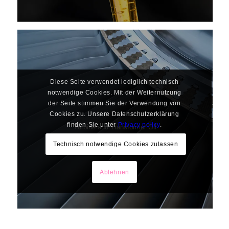
Diese Seite verwendet lediglich technisch
notwendige Cookies. Mit der Weiternutzung
der Seite stimmen Sie der Verwendung von
Cookies zu. Unsere Datenschutzerklärung
finden Sie unter
Privacy policy
.
Turbine and Transformer Oil
Technisch notwendige Cookies zulassen
Ablehnen