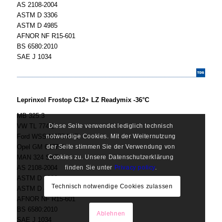
AS 2108-2004
ASTM D 3306
ASTM D 4985
AFNOR NF R15-601
BS 6580:2010
SAE J 1034
Leprinxol Frostop C12+ LZ Readymix -36°C
MB 325.3
VW TL 774 D
Diese Seite verwendet lediglich technisch
Ford WSS-M97B44-E
notwendige Cookies. Mit der Weiternutzung
Opel GM 6277M
der Seite stimmen Sie der Verwendung von
MAN 324 SNF
Cookies zu. Unsere Datenschutzerklärung
AS 2108-2004
finden Sie unter
Privacy policy
.
ASTM D 3306
Technisch notwendige Cookies zulassen
ASTM D 4985
AFNOR NF R15-601
BS 6580:2010
Ablehnen
SAE J 1034