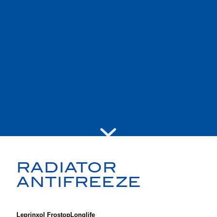
RADIATOR
ANTIFREEZE
Leprinxol Frostop
Longlife